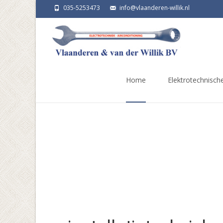
035-5253473
info@vlaanderen-willik.nl
Ga
naar
Home
Elektrotechnische
de
inhoud