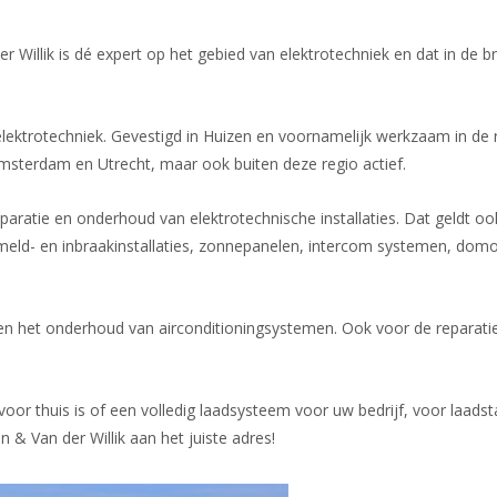
er Willik is dé expert op het gebied van elektrotechniek en dat in de b
 elektrotechniek. Gevestigd in Huizen en voornamelijk werkzaam in de 
msterdam en Utrecht, maar ook buiten deze regio actief.
eparatie en onderhoud van elektrotechnische installaties. Dat geldt o
meld- en inbraakinstallaties, zonnepanelen, intercom systemen, domo
tie en het onderhoud van airconditioningsystemen. Ook voor de reparat
voor thuis is of een volledig laadsysteem voor uw bedrijf, voor laadst
en & Van der Willik aan het juiste adres!